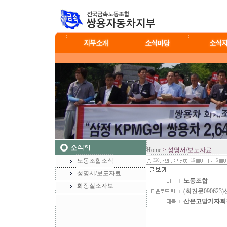
Home
> 성명서/보도자료
노동조합소식
320
16
5
성명서/보도자료
노동조합
화장실소자보
(회견문090623
산은고발기자회