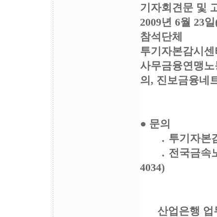
기자회견문 및 
2009년 6월 2
참석단체
투기자본감시센터
사무금융연맹노동
의, 진보금융네
● 문의
․ 투기자본감시센터
․ 전국금속노동조
4034)
산업은행 업무