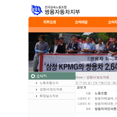
Home
> 성명서/보도자료
노동조합소식
320
16
5
성명서/보도자료
노동조합
화장실소자보
쌍용차해결에_대한
쌍용차에대한_여론조
쌍용차국민여론조