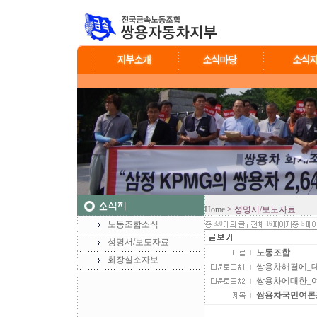
Home
> 성명서/보도자료
노동조합소식
320
16
5
성명서/보도자료
노동조합
화장실소자보
쌍용차해결에_대한
쌍용차에대한_여론조
쌍용차국민여론조