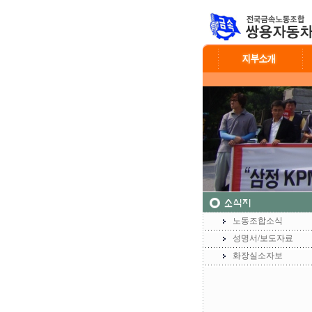
노동조합소식
성명서/보도자료
화장실소자보