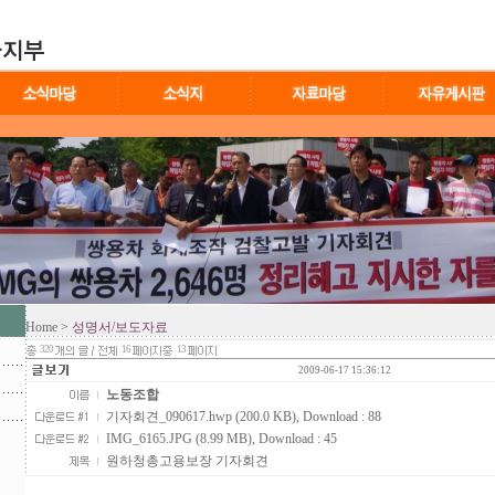
Home
> 성명서/보도자료
320
16
13
2009-06-17 15:36:12
노동조합
기자회견_090617.hwp (200.0 KB)
, Download : 88
IMG_6165.JPG (8.99 MB)
, Download : 45
원하청총고용보장 기자회견