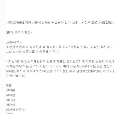
자동차관리법 위반 사항이 상세히 서술되어 있다. 법위반사항은 2007년 8월29일
(출처 : 미디어충청)
[첨부자료 2]
조만간 인원이 더 필요한데 왜 정리해고를 하나? 법원과 사측이 의뢰한 회계법
고도 모자라 노동자를 더 채용해야 한다!
○ 지난 5월 초 삼일회계법인이 법원에 제출한 조사보고서에 따르면 쌍용차 회생 후
더 채용해야 하는 충격적 사실이 드러났다. 아래 표는 보고서에 나온 연간 생산직 인
수치는, 회사의 목표대로 2,646명을 구조조정한 뒤의 생산직 인원수인데, 이 숫자는 
(단위 : 백만원)
구분
2009년
2010년
2011년
2012년
생산직 인원수