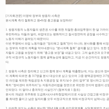
[기자회견문] 이명박 정부와 쌍용차 사측은
분사계획 즉각 철회하고 원▪하청 총고용을 보장하라!
1. 쌍용자동차 노동자들의 생존권 사수를 위한 처절한 총파업투쟁이 한 달 가까
유린하려는 자들과 달리, 파업대오는 평화적이고 질서정연하게 공장을 사수하고 있
노동자 이해가 걸려있기 때문이다.
이번 투쟁에서 파업 노동자들은 “정리해고 철회”만이 아니라, 분사화를 통해 
는 정부와 자본의 계획을 막아내겠다는 “분사계획 철회” 결의를 담고 있다. 또한
자들의 고용을 보장받기 위해 “총고용 보장”을 내걸고 있다. 그저 슬로건과 요구
규직·비정규직 노동자들이 함께 굴뚝농성에 돌입하고, 지금 이 순간까지도 쌍
다.
2. 쌍용차 사측은 정리해고 신고와 함께 분사 계획을 제출했는데, 이는 생산과 
이 계획에 따르면 총 317명을 분사 대상으로 삼고 있으며 그중 평택공장에만 217
인 라인을 제외한 독립공정 & 지원공정 및 유지/보수 관리 업무”로 명시하고 있으
특히 “정비센터 외주처리”는 자동차관리법을 정면으로 위반한 것이며 법원이 선
인되었다. 이 얼마나 충격적인 사실인가! (첨부자료 1 참조)
분사의 개념은 외주화된 도급회사(사내하청업체)이므로 사실상 간접고용 비정규직
를 최대한 줄이고 남은 일자리를 모두 비정규직으로 채워 비정규직이 넘쳐나는 공
3. 이러한 의도는 사측이 제시한 ‘09년 6월 이후 라인운영계획, 삼일회계법인 조