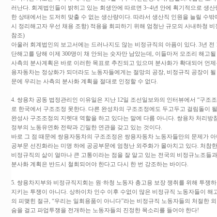
러난다. 회계법인들이 밝히고 있는 회생안에 따르면 3~4년 안에 획기적으로 생산량
한 상태에서는 도저히 맞출 수 없는 생산량이다. 따라서 생산직 인원을 늘릴 수밖에
시 정리해고자 우선 채용 조항) 적용을 회피하기 위해 엄청난 규모의 사내하청 비
참조)
아울러 회계법인의 보고서에는 드러나지도 않는 비정규직의 아픔이 있다. 3년 전 
단해고를 당해 이제 300명이 채 안되는 숫자만 남았는데, 이들마저 모조리 해고될
사측의 분사계획은 바로 이러한 목표로 추진되고 있으며 분사화가 확대되어 언제
용자동차는 정상화가 되더라도 노동자들에게는 절망의 공장, 비정규직 공장이 될 
문에 우리는 사측의 분사화 계획을 절대로 인정할 수 없다.
4. 쌍용차 공동 법정관리인 이유일은 지난 12일 조선일보와의 인터뷰에서 “구조
로 한국에서 구조조정 못한다. 다른 완성차의 구조조정에도 두고두고 걸림돌이 될
완성사 구조조정의 지렛대 역할을 하고 있다는 말에 다름 아니다. 쌍용차 처리방
정부의 노동유연화 전략과 긴밀한 연관을 갖고 있는 것이다.
바로 그 점 때문에 쌍용자동차의 구조조정은 쌍용자동차 노동자들만의 문제가 아니
공부문 선진화라는 미명 하에 공공부문에 엄청난 외주화가 몰아치고 있다. 처참한
비정규직의 삶이 얼마나 큰 고통이라는 점을 잘 알고 있는 전국의 비정규노조들
분사화 계획은 반드시 철회되어야 한다고 다시 한 번 강조하는 바이다.
5. 쌍용차지부와 비정규직지회는 원·하청 노동자 총고용 보장 쟁취를 위해 투쟁
지키는 투쟁이 아니다. 상하이차 인수 이후 수없이 많은 비정규직 노동자들이 해고
의 피맺힌 절규, “우리는 일회용품이 아니다”라는 비정규직 노동자들의 처절한 외
숨을 걸고 파업투쟁을 전개하는 노동자들의 진정한 목소리를 들어야 한다!