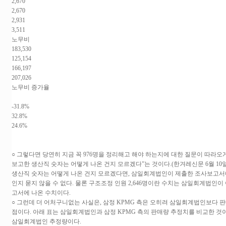
2,670
2,670
2,931
3,511
노무비
183,530
125,154
166,197
207,026
노무비 증가율
-31.8%
32.8%
24.6%
○ 그렇다면 당연히 지금 꼭 976명을 정리해고 해야 하는지에 대한 질문이 따라
보고한 생산직 숫자는 어떻게 나온 건지 모르겠다”는 것이다.(한겨레신문 6월 1
생산직 숫자는 어떻게 나온 건지 모르겠다면, 삼일회계법인이 제출한 조사보고서
인지 묻지 않을 수 없다. 물론 구조조정 인원 2,646명이란 수치는 삼일회계법인이
고서에 나온 수치이다.
○ 그런데 더 어처구니없는 사실은, 삼정 KPMG 측은 오히려 삼일회계법인보다 
점이다. 아래 표는 삼일회계법인과 삼정 KPMG 측의 판매량 추정치를 비교한 것이다
삼일회계법인 추정량이다.