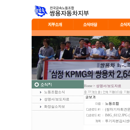
Home
> 성명서/보도자료
노동조합소식
320
16
13
성명서/보도자료
노동조합
화장실소자보
(쌍차기자회견문09
IMG_6112.JPG (
투기자본감시센