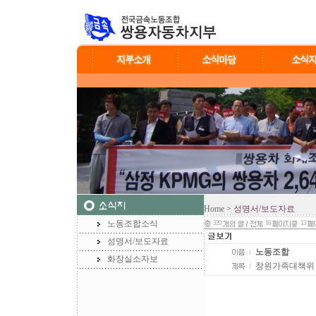
Home
> 성명서/보도자료
노동조합소식
320
16
13
성명서/보도자료
노동조합
화장실소자보
창원가족대책위 결