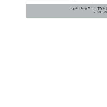
CopyLeft by
금속노조 쌍용자
Tel : (031)