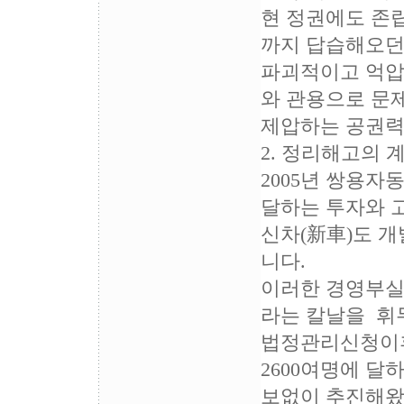
현 정권에도 존립
까지 답습해오던
파괴적이고 억압
와 관용으로 문
제압하는 공권력
2. 정리해고의 
2005년 쌍용자
달하는 투자와 
신차(新車)도 
니다.
이러한 경영부실
라는 칼날을 휘
법정관리신청이후
2600여명에 
보없이 추진해왔