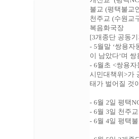
개신교 (평
불교 (평택
천주교 (수원
복음화국장
[3개종단 공동
- 5월말 ‘쌍
이 남았다’며 
- 6월초 <쌍
시민대책위>가 
태가 벌어질 것
- 6월 2일 평택N
- 6월 3일 천
- 6월 4일 평