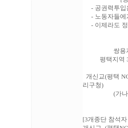
- 공권력투입은
- 노동자들에게
- 이제라도 정
200
쌍용자동차문
평택지역 3개
개신교(평택 NC
리구청)
(가나다
[3개종단 참석자