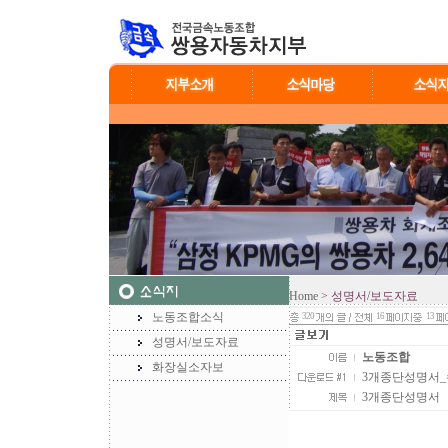
Home
> 성명서/보도자료
노동조합소식
320
16
13
성명서/보도자료
노동조합
화장실소자보
3개종단성명서_수정.
3개종단성명서