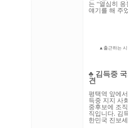
는 "열심히 응
얘기를
해 주
▲출근하는 시민이 
♣
김득중 국
견
평택역 앞에서
득중 지지 사
중후보에 조직
직입니다. 김
한민국 진보세