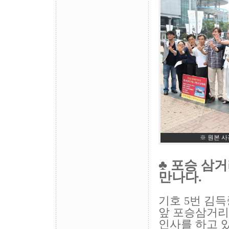
※ 원본 
♣
포승 삼거
만나다.
기호 5번 김
앞 포승삼거리
인사를 하고 