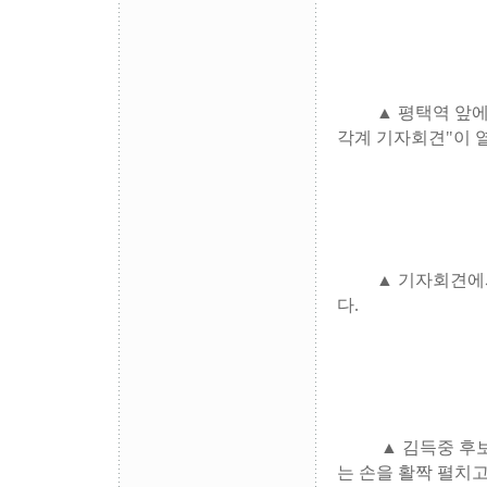
▲ 평택역 앞에서
각계 기자회견"이 
▲ 기자회견에서 
다.
▲
김득중 후
는 손을 활짝 펼치고