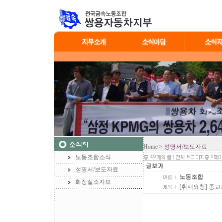
Home
> 성명서/보도자료
노동조합소식
320
16
9
성명서/보도자료
노동조합
화장실소자보
[취재요청] 종교