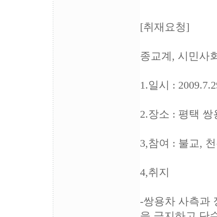
[취재요청]
종교계, 시민사
1.일시 : 2009.7
2.장소 : 평택
3,참여 : 불교,
4,취지
-쌍용차 사측과
을 금지하고 단