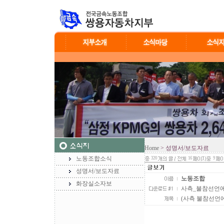
Home
> 성명서/보도자료
노동조합소식
320
16
9
성명서/보도자료
노동조합
화장실소자보
사측_불참선언에_
(사측 불참선언에