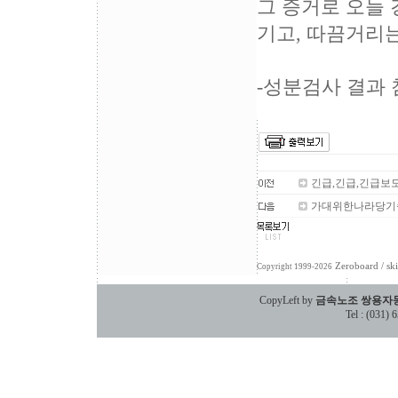
그 증거로 오늘
기고, 따끔거리는
-성분검사 결과
긴급,긴급,긴급보
가대위한나라당기습
Zeroboard
/ sk
Copyright 1999-2026
CopyLeft by
금속노조 쌍용자
Tel : (031)