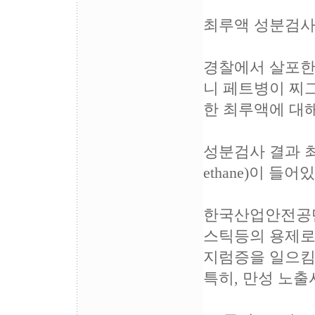
최루액 성분검사
경찰에서 살포한 
니 페트병이 찌
한 최루액에 대
성분검사 결과 최
ethane)이 들어
한국산업안전공단은 
스틱등의 용제로
지럼증을 일으킴
특히, 만성 노출