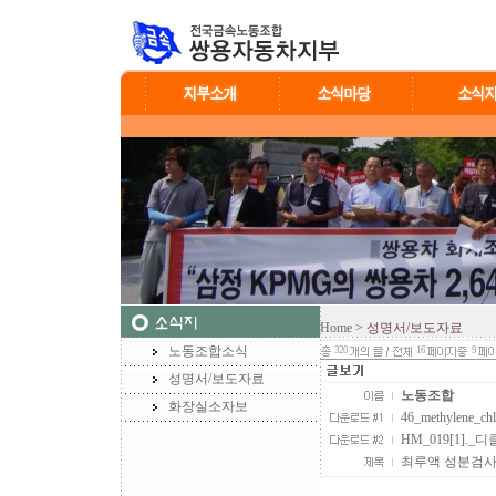
Home
> 성명서/보도자료
노동조합소식
320
16
9
성명서/보도자료
노동조합
화장실소자보
46_methylene_
HM_019[1]._디
최루액 성분검사