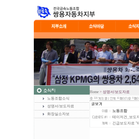
Home
> 성명서/보도자료
노동조합소식
320
16
9
성명서/보도자료
노동조합
화장실소자보
테이저건_보도자료.h
긴급보도자료 "