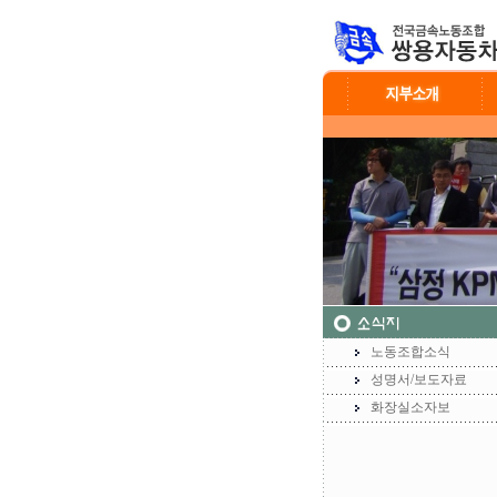
노동조합소식
성명서/보도자료
화장실소자보