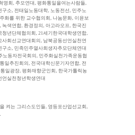
월혁명회, 추모연대, 평화통일을여는사람들,
연구소, 전태일노동대학, 노동전선, 민주노
주화를 위한 교수협의회, 나눔문화, 이윤보
 녹색연합, 환경정의, 아고라오프, 한국진
국청년단체협의회, 21세기한국대학생연합,
교사회선교연대회의, 남북공동선언실천연
제연구소, 민족민주열사희생자추모단체연대
 민주노동자전국회의, 민주화실천가족운동협
통일추진회의, 전국대학신문기자연합, 전
 통일광장, 평화재향군인회, 한국가톨릭농
공동선언실천청년학생연대
을 켜는 그리스도인들, 영등포산업선교회,
.