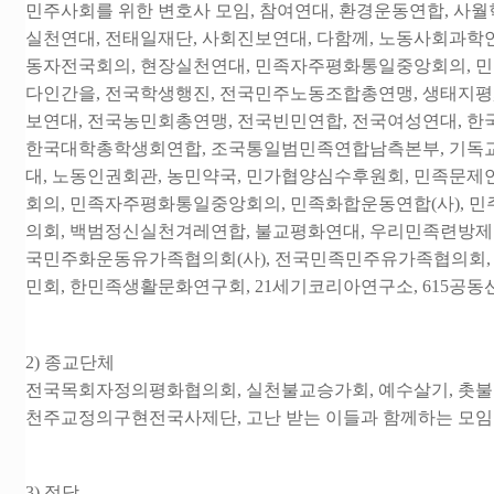
민주사회를 위한 변호사 모임, 참여연대, 환경운동연합, 사
실천연대, 전태일재단, 사회진보연대, 다함께, 노동사회과학
동자전국회의, 현장실천연대, 민족자주평화통일중앙회의, 민
다인간을, 전국학생행진, 전국민주노동조합총연맹, 생태지평,
보연대, 전국농민회총연맹, 전국빈민연합, 전국여성연대, 한
한국대학총학생회연합, 조국통일범민족연합남측본부, 기독
대, 노동인권회관, 농민약국, 민가협양심수후원회, 민족문
회의, 민족자주평화통일중앙회의, 민족화합운동연합(사),
의회, 백범정신실천겨레연합, 불교평화연대, 우리민족련방제
국민주화운동유가족협의회(사), 전국민족민주유가족협의회,
민회, 한민족생활문화연구회, 21세기코리아연구소, 615
2) 종교단체
전국목회자정의평화협의회, 실천불교승가회, 예수살기, 촛불
천주교정의구현전국사제단, 고난 받는 이들과 함께하는 모임
3) 정당