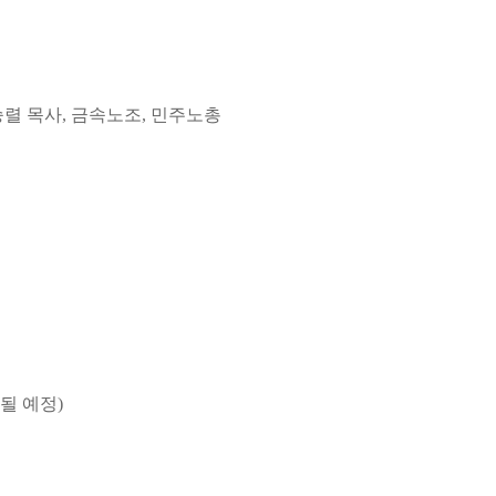
박승렬 목사, 금속노조, 민주노총
대될 예정)