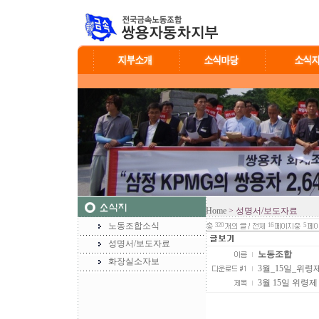
Home
> 성명서/보도자료
노동조합소식
320
16
5
성명서/보도자료
노동조합
화장실소자보
3월_15일_위령제_
3월 15일 위령