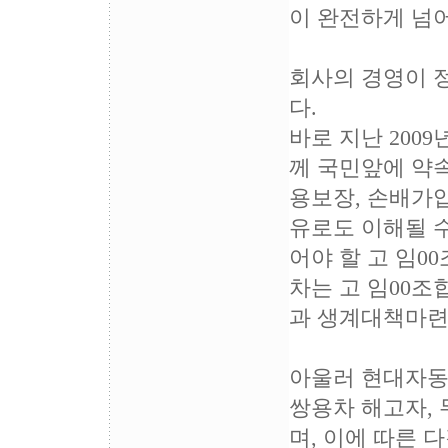
이 완전하게 넘
회사의 경영이 
다.
바로 지난 200
께 국민앞에 약속
용보장, 손배가압
유로도 이해될 
어야 할 고 임
차는 고 임00
과 생계대책마련
아울러 현대자동
쌍용차 해고자,
며, 이에 따른 