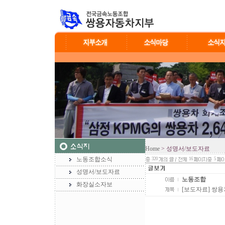
Home
> 성명서/보도자료
노동조합소식
320
16
5
성명서/보도자료
노동조합
화장실소자보
[보도자료] 쌍용