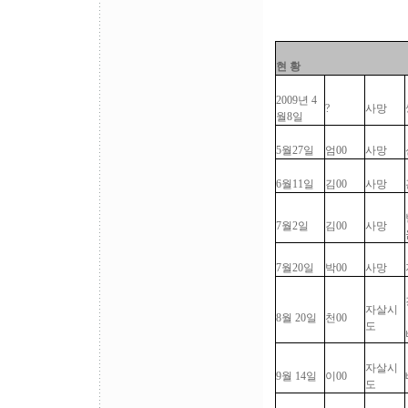
현 황
2009년 4
?
사망
월8일
5월27일
엄00
사망
6월11일
김00
사망
7월2일
김00
사망
7월20일
박00
사망
자살시
8월 20일
천00
도
자살시
9월 14일
이00
도