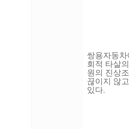
쌍용자동차에
회적 타살의
원의 진상조
끊이지 않고
있다.