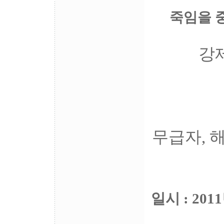
죽임을 
강
무급자, 
일시 : 201