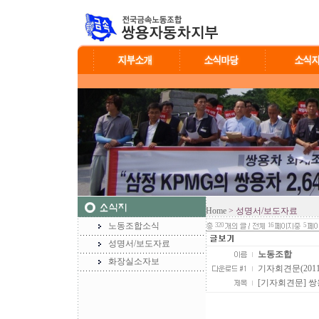
Home
> 성명서/보도자료
노동조합소식
320
16
5
성명서/보도자료
노동조합
화장실소자보
기자회견문(201102
[기자회견문] 쌍