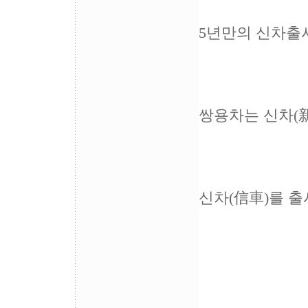
5년만의 신차출시
쌍용차는 신차(
신차(信車)를 출