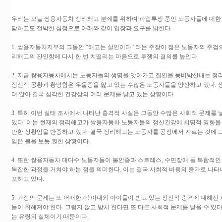
우리는 오늘 쌍용자동차 정리해고 분쇄를 위하여 파업투쟁 중인 노동자들에 대한
담하고도 절박한 심정으로 아래와 같이 입장과 요구를 밝힌다.
1. 쌍용자동차지부의 그동안 “해고는 살인이다” 라는 주장이 젊은 노동자의 주검
리해고의 잔인함에 다시 한 번 치떨리는 마음으로 투쟁의 결의를 높인다.
2. 지금 쌍용자동차에서는 노동자들의 생명을 앗아가고 집안을 풍비박산내는 정
정신적 공황과 황망함은 우울증을 앓고 있는 수많은 노동자들을 양산하고 있다. 
려 앉아 결국 심각한 건강상의 여러 문제를 낳고 있는 상황이다.
3. 특히 이번 실태 조사에서 나타난 충격적 사실은 그동안 수많은 사회적 문제를 
있다. 이는 현재의 정리해고가 쌍용자동차 노동자들의 정신건강에 치명적 영향을 
만한 상황임을 반증하고 있다. 결국 정리해고는 노동자를 공장에서 자르는 것에 
임은 불을 보듯 훤한 상황이다.
4. 또한 쌍용자동차 대다수 노동자들이 불안증과 스트레스, 수면장애 등 복합적인
복잡한 과정을 거쳐야 하는 점을 의미한다. 이는 결국 사회적 비용의 증가로 나타
포하고 있다.
5. 가정의 문제는 또 어떠한가! 아내와 아이들이 받고 있는 정신적 충격에 대해
들이 취해져야 한다. 그렇지 않고 방치 한다면 또 다른 사회적 문제를 낳을 수 있
는 유령의 실체이기 때문이다.