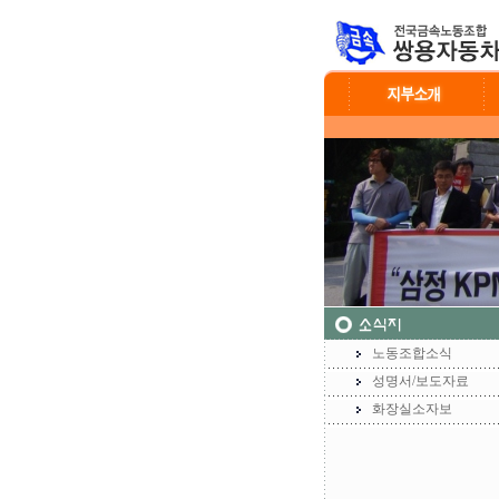
노동조합소식
성명서/보도자료
화장실소자보