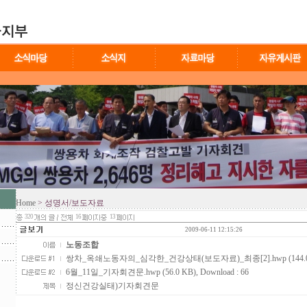
Home
> 성명서/보도자료
320
16
13
2009-06-11 12:15:26
노동조합
쌍차_옥쇄노동자의_심각한_건강상태(보도자료)_최종[2].hwp (144.0
6월_11일_기자회견문.hwp (56.0 KB)
, Download : 66
정신건강실태)기자회견문