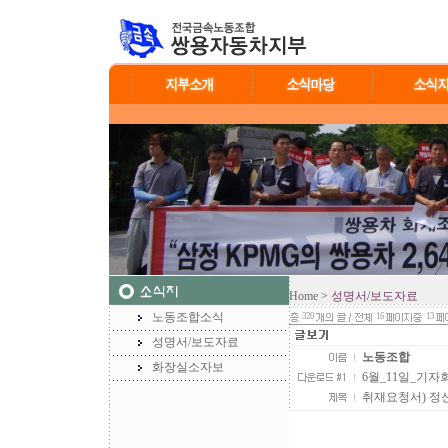
Home
> 성명서/보도자료
노동조합소식
320
16
13
성명서/보도자료
노동조합
화장실소자보
6월_11일_기자회
취재요청서) 정