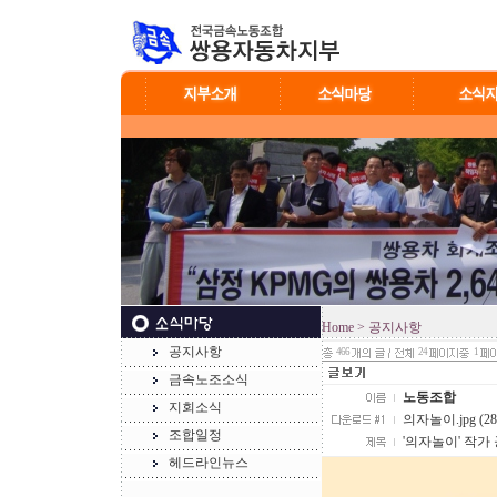
Home
> 공지사항
공지사항
466
24
1
금속노조소식
노동조합
지회소식
의자놀이.jpg (28
조합일정
'의자놀이' 작
헤드라인뉴스