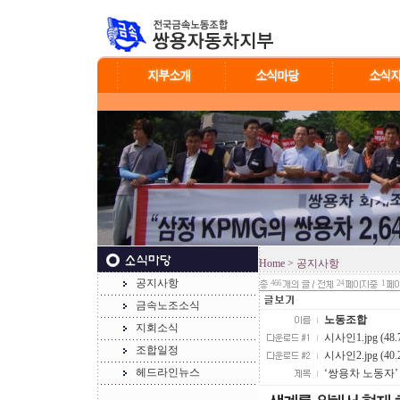
Home
> 공지사항
공지사항
466
24
1
금속노조소식
노동조합
지회소식
시사인1.jpg (48.
조합일정
시사인2.jpg (40.
헤드라인뉴스
‘쌍용차 노동자’