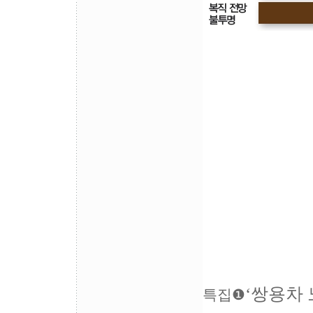
‘쌍용차 
특집❶