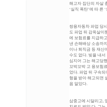
해고자 집단의 자살 충
‘실직 폭탄’에 따 른
쌍용자동차 파업 당시
도 파업 뒤 감옥살이
에 보험료를 지급하고
낸 손해배상 소송까지
이나 퇴직금 등 재산이
수도 없다. 빚을 내서
심지어 그는 해고당했
꼬박꼬박 고 용보험료
었다. 파업 뒤 구속되
형을 받아 해고되면 
음 알았다.
삼중고에 시달리고, 
치료도 받았 다. 그는