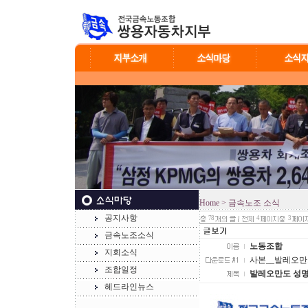
Home
> 금속노조 소식
공지사항
78
4
3
금속노조소식
노동조합
지회소식
사본__발레오만도_
조합일정
발레오만도 성
헤드라인뉴스