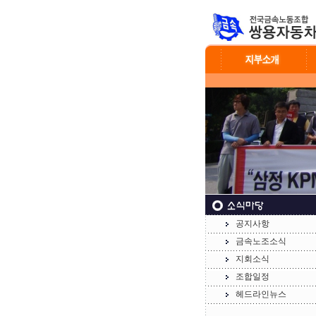
공지사항
금속노조소식
지회소식
조합일정
헤드라인뉴스