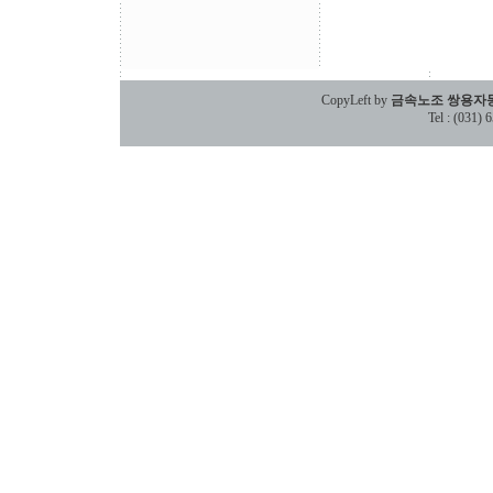
CopyLeft by
금속노조 쌍용자
Tel : (031)