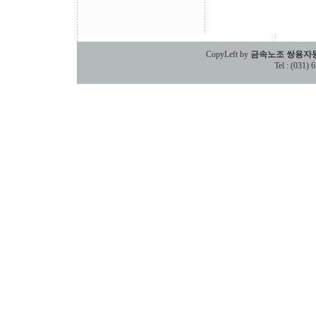
CopyLeft by
금속노조 쌍용자
Tel : (031)