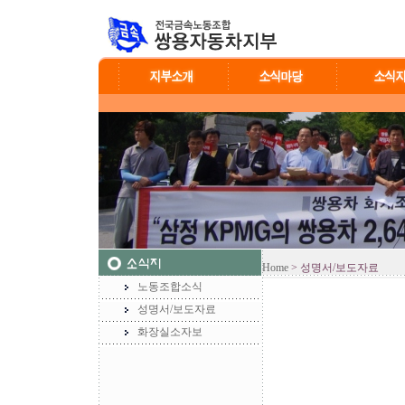
Home
> 성명서/보도자료
노동조합소식
성명서/보도자료
화장실소자보