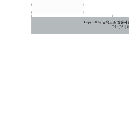
CopyLeft by
금속노조 쌍용자
Tel : (031)