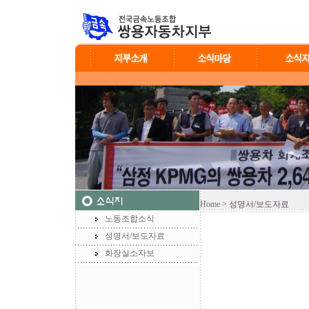
Home
> 성명서/보도자료
노동조합소식
성명서/보도자료
화장실소자보