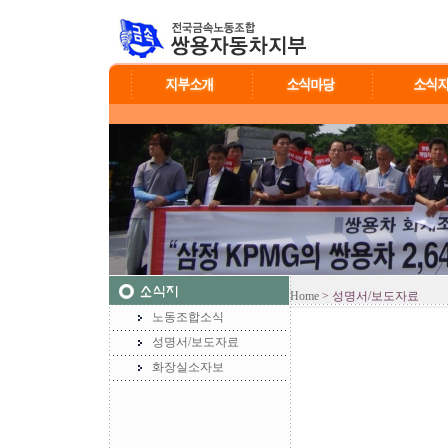
Home
> 성명서/보도자료
노동조합소식
성명서/보도자료
화장실소자보