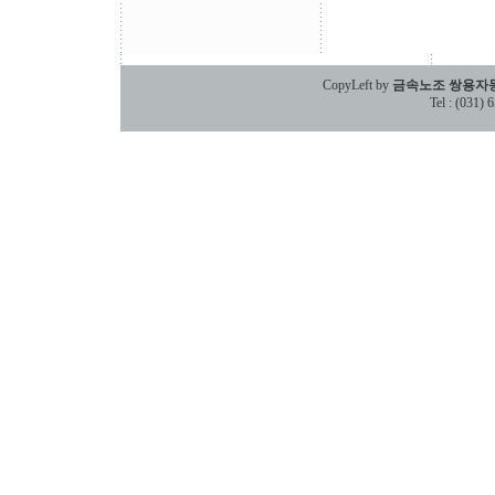
CopyLeft by
금속노조 쌍용자
Tel : (031)