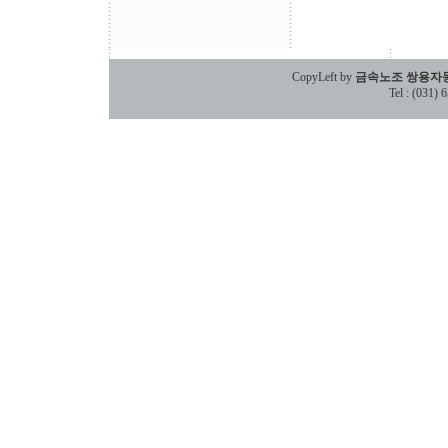
CopyLeft by
금속노조 쌍용자
Tel : (031)