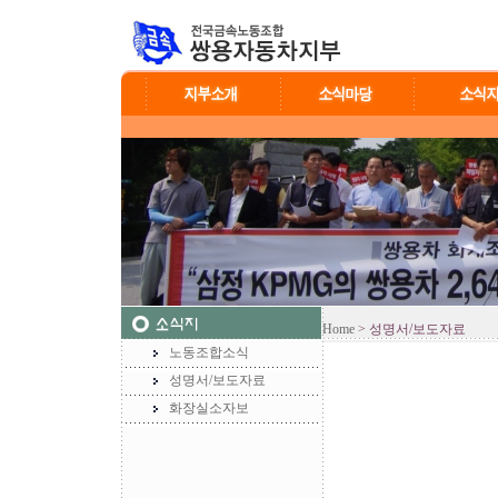
Home
> 성명서/보도자료
노동조합소식
성명서/보도자료
화장실소자보