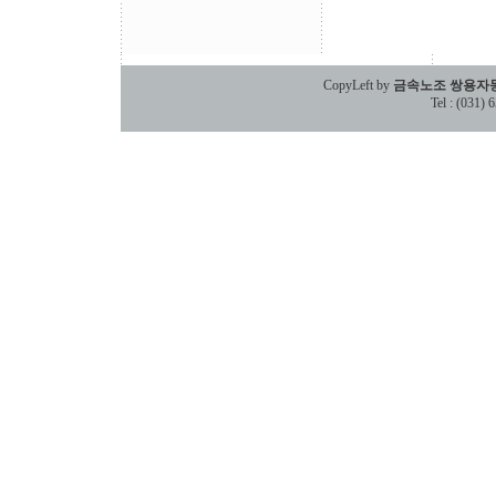
CopyLeft by
금속노조 쌍용자
Tel : (031)