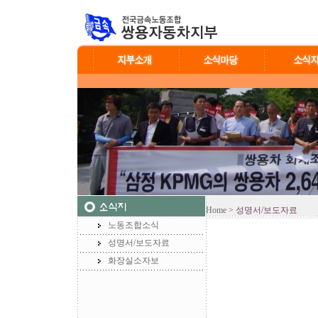
Home
> 성명서/보도자료
노동조합소식
성명서/보도자료
화장실소자보