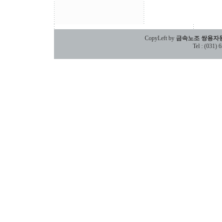
CopyLeft by
금속노조 쌍용자
Tel : (031)