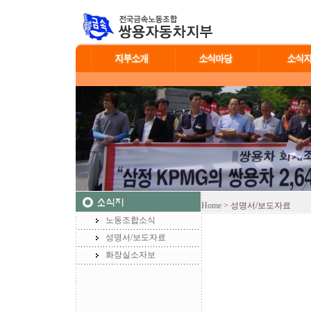
Home
> 성명서/보도자료
노동조합소식
성명서/보도자료
화장실소자보