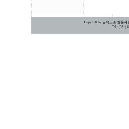
CopyLeft by
금속노조 쌍용자
Tel : (031)