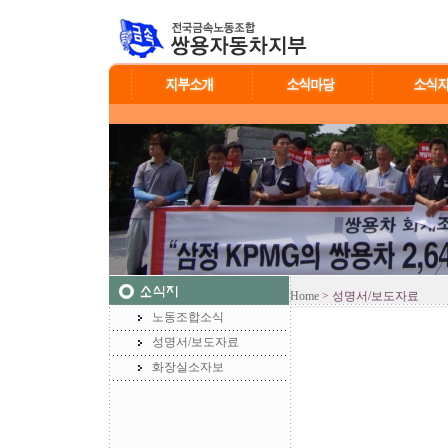
Home
> 성명서/보도자료
노동조합소식
성명서/보도자료
화장실소자보