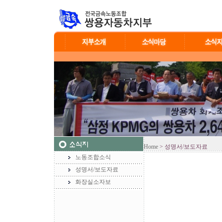
Home
> 성명서/보도자료
노동조합소식
성명서/보도자료
화장실소자보