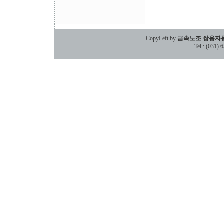
CopyLeft by
금속노조 쌍용자
Tel : (031)