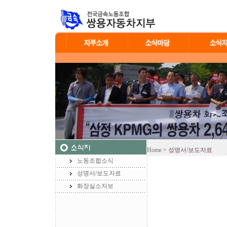
Home
> 성명서/보도자료
노동조합소식
성명서/보도자료
화장실소자보