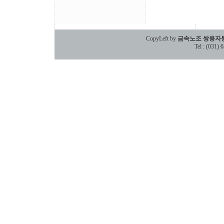
CopyLeft by
금속노조 쌍용자
Tel : (031)