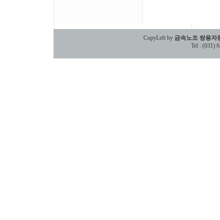
CopyLeft by
금속노조 쌍용자
Tel : (031)