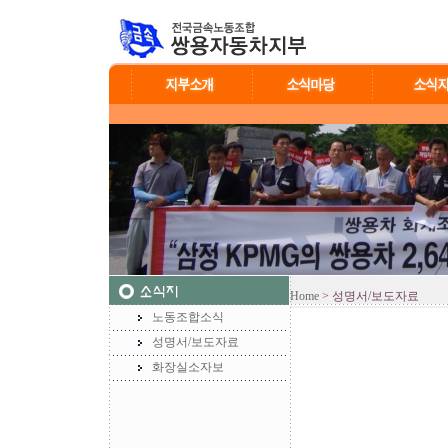
Home
> 성명서/보도자료
노동조합소식
성명서/보도자료
화장실소자보