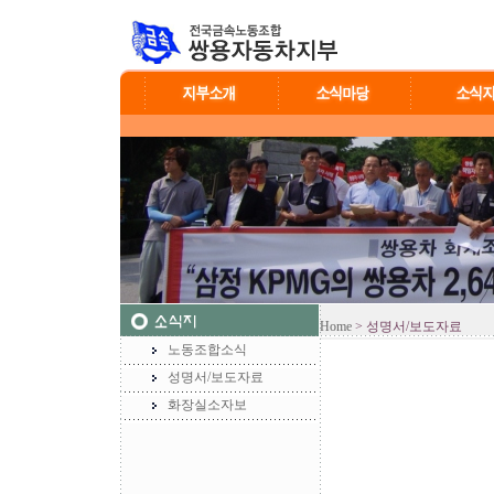
Home
> 성명서/보도자료
노동조합소식
성명서/보도자료
화장실소자보