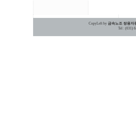
CopyLeft by
금속노조 쌍용자
Tel : (031)