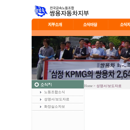
Home
> 성명서/보도자료
노동조합소식
성명서/보도자료
화장실소자보