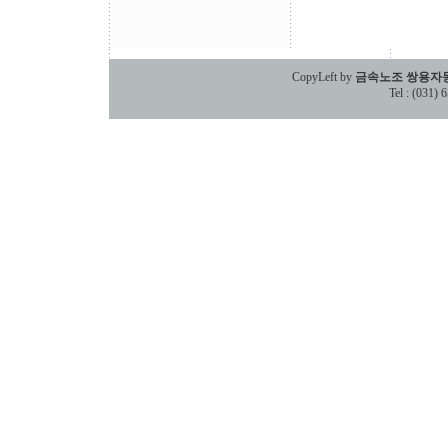
CopyLeft by
금속노조 쌍용자
Tel : (031)