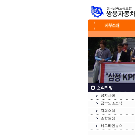
공지사항
금속노조소식
지회소식
조합일정
헤드라인뉴스