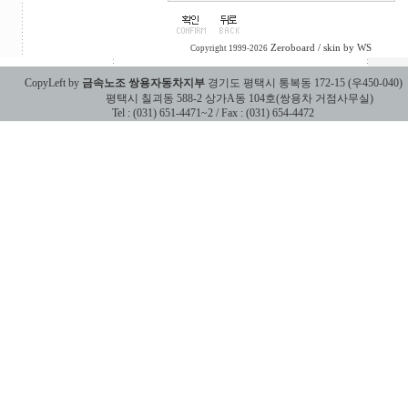
Zeroboard
/ skin by
WS
Copyright 1999-2026
CopyLeft by
금속노조 쌍용자동차지부
경기도 평택시 통복동 172-15 (우450-040)
평택시 칠괴동 588-2 상가A동 104호(쌍용차 거점사무실)
Tel : (031) 651-4471~2 / Fax : (031) 654-4472