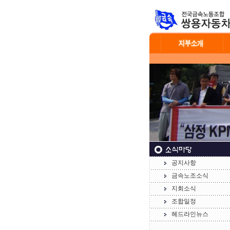
공지사항
금속노조소식
지회소식
조합일정
헤드라인뉴스