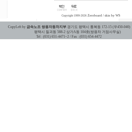
Zeroboard
/ skin by
WS
Copyright 1999-2026
CopyLeft by
금속노조 쌍용자동차지부
경기도 평택시 통복동 172-15 (우450-040)
평택시 칠괴동 588-2 상가A동 104호(쌍용차 거점사무실)
Tel : (031) 651-4471~2 / Fax : (031) 654-4472