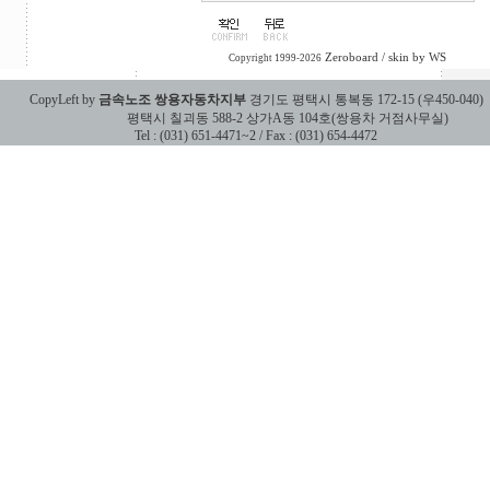
Zeroboard
/ skin by
WS
Copyright 1999-2026
CopyLeft by
금속노조 쌍용자동차지부
경기도 평택시 통복동 172-15 (우450-040)
평택시 칠괴동 588-2 상가A동 104호(쌍용차 거점사무실)
Tel : (031) 651-4471~2 / Fax : (031) 654-4472