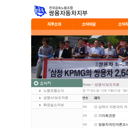
Home
> 성명서/보도자료
노동조합소식
320
16
7
성명서/보도자료
화장실소자보
상하이 자본과의 
200
기자회견문
199
쌍용차국민여론조사발
198