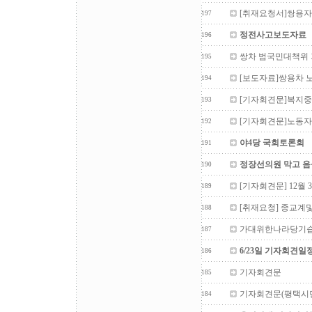
[취재요청서]쌍용자
197
정전사고보도자료
196
쌍차 범국민대책위
195
[보도자료]쌍용차 
194
[기자회견문]복지중
193
[기자회견문]노동자
192
야4당 국회토론회
191
정장선의원 막고 음
190
[기자회견문] 12월
189
[취재요청] 종교계
188
가대위한나라당기습
187
6/23일 기자회견일
186
기자회견문
185
기자회견문(평택시
184