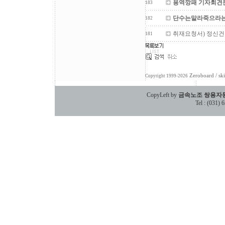
용역깡패 기자회견문
183
단수는말라죽으라는
182
취재요청서) 정신건
181
Zeroboard
/ sk
Copyright 1999-2026
CopyLeft by
금속노조 쌍용자
Tel : (031)