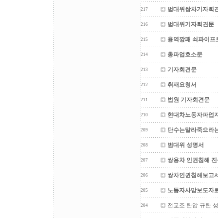
범대위쌍차기자회견
217
범대위기자회견문
216
용역깡패 쇠파이프로
215
총파업호소문
214
기자회견문
213
취재요청서
212
법원 기자회견문
211
현대차노동자파업지지
210
단수는말라죽으라는
209
범대위 성명서
208
쌍용차 인권침해 
207
쌍차인권침해보고
206
노동자사망보도자
205
전교조 탄압 규탄 
204