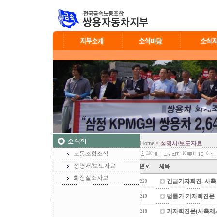
Home
> 성명서/보도자료
노동조합소식
320
16
6
성명서/보도자료
화장실소자보
긴급기자회견. 사
220
법률가 기자회견문
219
기자회견문(사측제시
218