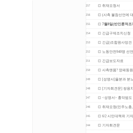
취재요청서
257
(사측 불참선언에 
256
7월8일(반인륜적
255
긴급구제조치신청
254
긴급)조합원사망건
253
노동안전940명 선
252
긴급보도자료
251
사측맨몸? 깡패동원
250
[성명서]울분과 분
249
[기자회견문] 쌍용
248
<성명서> 흉악범도 
247
취재요청(민주노총
246
6/2 시민대책위 기
245
기자회견문
244