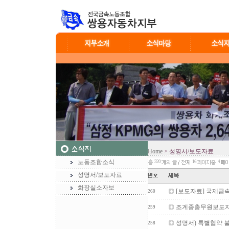
Home
> 성명서/보도자료
노동조합소식
320
16
4
성명서/보도자료
화장실소자보
[보도자료] 국제금
260
조계종총무원보도
259
성명서) 특별협약 불
258