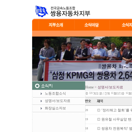
Home
> 성명서/보도자료
노동조합소식
320
16
16
성명서/보도자료
화장실소자보
‘정리해고 철회’를 
20
원유철 사무실앞 텐트
19
쌍용차 전원복직! 
18