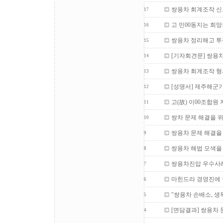
쌍용차 회계조작 신
17
고 민00동지는 희
16
쌍용차 정리해고 투쟁
15
[기자회견문] 쌍용
14
쌍용차 회계조작 형
13
[성명서] 제주해군
12
고(故) 이00조합원
11
쌍차 문제 해결을 
10
쌍용차 문제 해결을 
9
쌍용차 해법 모색을 
8
쌍용차진압 우수사
7
마힌드라 경영진에 
6
"쌍용차 손배소, 생
5
[면담결과] 쌍용차
4