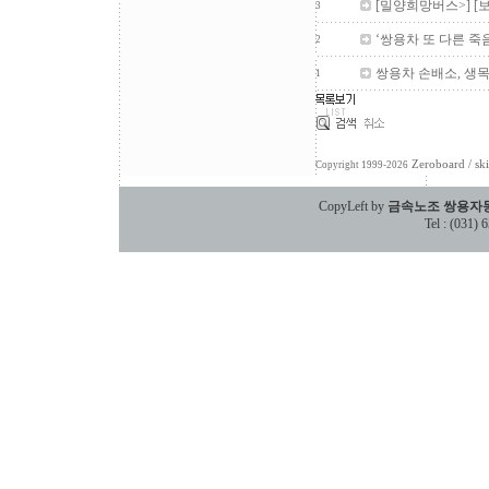
[밀양희망버스>] [
3
‘쌍용차 또 다른 
2
쌍용차 손배소, 생
1
Zeroboard
/ sk
Copyright 1999-2026
CopyLeft by
금속노조 쌍용자
Tel : (031)