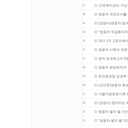
'근로복지공단 구상
37
쌍용차 국정조사를 
36
(성명서)쌍용차 범
35
“쌍용차 무급휴직자
34
2011 UN 고문피
33
쌍용차 사측의 무분
32
쌍차 징계해고자 8
31
쌍용차 희망퇴직자 
30
한진중공업 공권력 
29
(선언문)쌍용차 희
28
서울지방변호사회 쌍
27
(성명서) 현대차는
26
쌍용차 별의 별 1
25
"쌍용차 별의 별 1
24