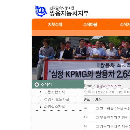
Home
> 성명서/보도자료
노동조합소식
320
16
15
성명서/보도자료
화장실소자보
교수학술 4단체 쌍
40
무급휴직자 지원책 
39
쌍용자동차 징계해고자
38