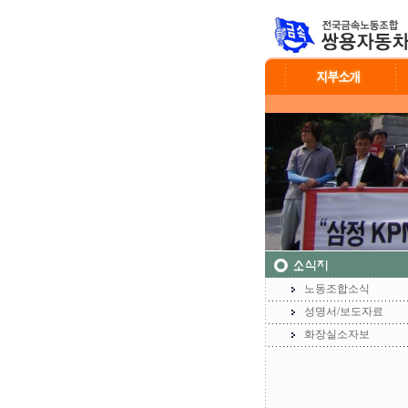
노동조합소식
성명서/보도자료
화장실소자보