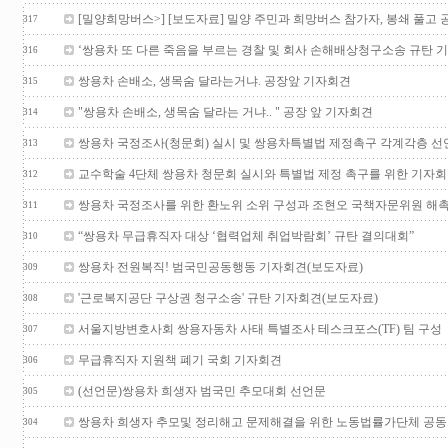
[밀양희망버스>] [보도자료] 밀양 주민과 희망버스 참가자, 봉쇄 풀고
317
‘쌍용차 또 다른 죽음을 부르는 경찰 및 회사 손해배상청구소송 규탄 
316
쌍용차 손배소, 생목숨 달라는거냐. 공장앞 기자회견
315
"쌍용차 손배소, 생목숨 달라는 거냐.. " 공장 앞 기자회견
314
쌍용차 국정조사(청문회) 실시 및 쌍용차특별법 제정촉구 각계각층 
313
교수학술 4단체 쌍용차 청문회 실시와 특별법 제정 촉구를 위한 기자
312
쌍용차 국정조사를 위한 환노위 소위 구성과 조현오 국책자문위원 해
311
“쌍용차 무급휴직자 대상 ‘협력업체 취업박람회’ 규탄 결의대회”
310
쌍용차 전원복직! 범국민공동행동 기자회견(보도자료)
309
'근로복지공단 구상권 청구소송' 규탄 기자회견(보도자료)
308
서울지방변호사회 쌍용자동차 사태 특별조사 테스크포스(TF) 팀 구성
307
무급휴직자 지원책 폐기 국회 기자회견
306
(선언문)쌍용차 희생자 범국민 추모대회 선언문
305
쌍용차 희생자 추모및 정리해고 문제해결을 위한 노동법률가단체 공
304