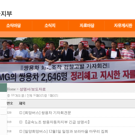
Home
> 성명서/보도자료
320
16
1
[희망버스] 쌍용차 기자회견문
320
【금속노조 쌍용자동차지부 긴급 성명서】
319
[밀양희망버스] 12월1일 일정과 보라마을 마무리 집회
318