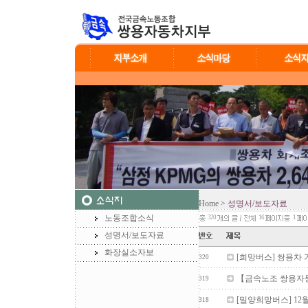
Home
> 성명서/보도자료
노동조합소식
320
16
1
성명서/보도자료
화장실소자보
[희망버스] 쌍용차
320
【금속노조 쌍용자
319
[밀양희망버스] 12
318