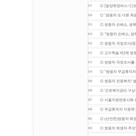
[밀양희망버스>] [
317
‘쌍용차 또 다른 
316
쌍용차 손배소, 생
315
"쌍용차 손배소, 생
314
쌍용차 국정조사(청
313
교수학술 4단체 쌍
312
쌍용차 국정조사를 
311
“쌍용차 무급휴직자
310
쌍용차 전원복직! 
309
'근로복지공단 구상
308
서울지방변호사회 쌍
307
무급휴직자 지원책 
306
(선언문)쌍용차 희
305
쌍용차 희생자 추
304