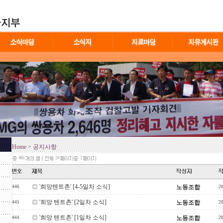
Home
> 공지사항
466
24
2
'희망텐트촌' [4-5일차 소식]
노동조합
446
2
'희망 텐트촌' [2일차 소식]
노동조합
445
2
'희망 텐트촌' [1일차 소식]
노동조합
444
2