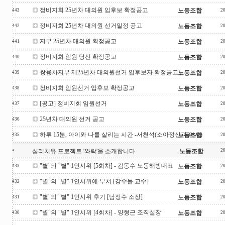
정비지회 25년차 대의원 입후보 확정공고
노동조합
443
2
정비지회 25년차 대의원 선거일정 공고
노동조합
442
2
지부 25년차 대의원 확정공고
노동조합
441
2
정비지회 임원 당선 확정공고
노동조합
440
2
쌍용차지부 제25년차 대의원선거 입후보자 확정공고
노동조합
439
2
정비지회 임원선거 입후보 확정공고
노동조합
438
2
[공고] 정비지회 임원선거
노동조합
437
2
25년차 대의원 선거 공고
노동조합
436
2
하루 15분, 아이와 나를 살리는 시간 -서천석(소아정신과 의사)
노동조합
435
2
심리치유 프로젝트 '와락'을 소개합니다.
노동조합
2
*
"별"의 "별" 1인시위 [5회차] - 김동수 노동해방대표
노동조합
433
2
"별"의 "별" 1인시위에 부쳐 [강수돌 교수]
노동조합
432
2
"별"의 "별" 1인시위 후기 [남정수 소장]
노동조합
431
2
"별"의 "별" 1인시위 [4회차] - 양형근 조직실장
노동조합
430
2