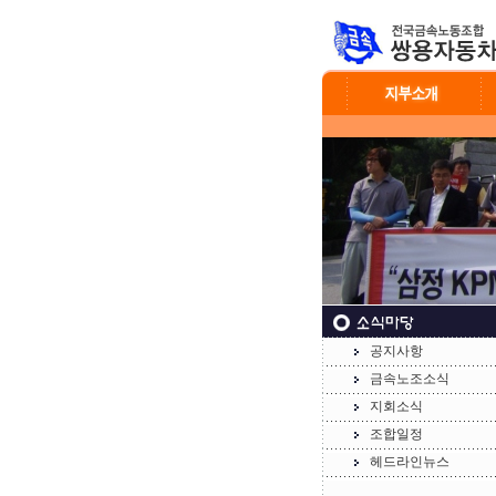
공지사항
금속노조소식
지회소식
조합일정
헤드라인뉴스