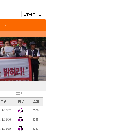
011/12/12
3586
011/12/10
3255
011/12/09
3237