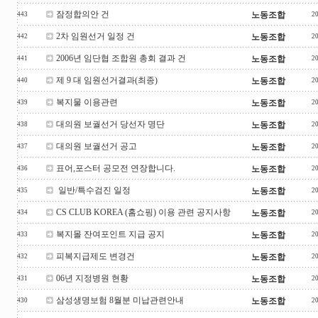
잠정합의안 건
노동조합
443
2
2차 임원선거 일정 건
노동조합
442
2
2006년 임단협 조합원 총회 결과 건
노동조합
441
2
제 9 대 임원선거결과(최종)
노동조합
440
2
복지물 이용관련
노동조합
439
2
대의원 보궐선거 당선자 명단
노동조합
438
2
대의원 보궐선거 공고
노동조합
437
2
표어,포스터 공모전 연장합니다.
노동조합
436
2
일반/특수검진 일정
노동조합
435
2
CS CLUB KOREA (홈쇼핑) 이용 관련 공지사항
노동조합
434
2
복지몰 잔여포인트 지급 공지
노동조합
433
2
피복지급제도 변경건
노동조합
432
2
06년 지정병원 현황
노동조합
431
2
삼성생명보험 8월분 미납관련안내
노동조합
430
2