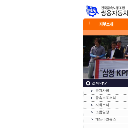
공지사항
금속노조소식
지회소식
조합일정
헤드라인뉴스