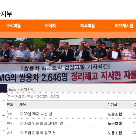
Home
> 공지사항
466
24
2
30일 28차 교섭 건
노동조합
446
2
30일 임단협 보고대회 건
노동조합
445
2
조합원 총회 공고 건
노동조합
444
2