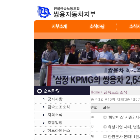
Home
> 금속노조 소식
공지사항
78
4
1
금속노조소식
지회소식
'희망버스' 시즌2 
78
조합일정
유성기업 사태, 법원
77
헤드라인뉴스
한진본사 본때! 1인
76