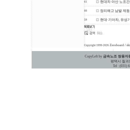
현대차 아산 노조간부
61
정리해고 남발 제동
60
현대·기아차, 유성
59
Zeroboard
/ sk
Copyright 1999-2026
CopyLeft by
금속노조 쌍용자
평택시 칠괴동 588
Tel : (031)