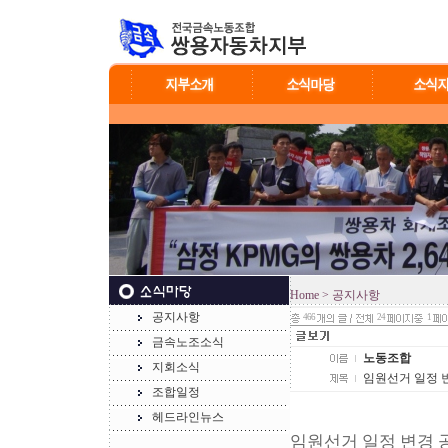
Home
> 공지사항
공지사항
466
24
1
금속노조소식
노동조합
지회소식
임원선거 일정 
조합일정
헤드라인뉴스
임원선거 일정 변경 