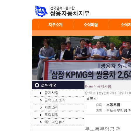
Home
> 공지사항
공지사항
466
24
1
금속노조소식
노동조합
지회소식
무노동무임금 
조합일정
헤드라인뉴스
무노동무임금 건